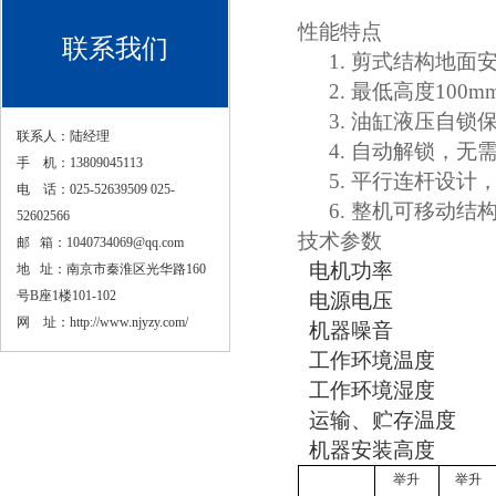
性能特点
联系我们
1.
剪式结构地面
2.
最低高度100
3.
油缸液压自锁
联系人：陆经理
4.
自动解锁，无
手 机：13809045113
5.
平行连杆设计
电 话：025-52639509 025-
6.
整机可移动结
52602566
技术参数
邮 箱：1040734069@qq.com
电机功率
地 址：南京市秦淮区光华路160
号B座1楼101-102
电源电压
网 址：
http://www.njyzy.com/
机器噪音
工作环境温度
工作环境湿度
运输、贮存温度
机器安装高度
举升
举升